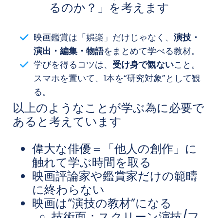
るのか？」を考えます
映画鑑賞は「娯楽」だけじゃなく、
演技・
演出・編集・物語
をまとめて学べる教材。
学びを得るコツは、
受け身で観ない
こと。
スマホを置いて、1本を“研究対象”として観
る。
以上のようなことが学ぶ為に必要で
あると考えています
偉大な俳優＝「他人の創作」に
触れて学ぶ時間を取る
映画評論家や鑑賞家だけの範疇
に終わらない
映画は“演技の教材”になる
技術面：スクリーン演技/フ