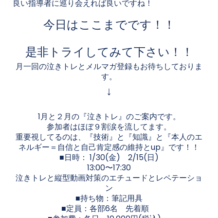
良い指導者に巡り会えれば良いですね！
今日はここまでです！！
是非トライしてみて下さい！！
月一回の泣きトレとメルマガ登録もお待ちしておりま
す。
↓
1月と２月の『泣きトレ』のご案内です。
参加者はほぼ９割涙を流してます。
重要視してるのは、『技術』と『知識』と『本人のエ
ネルギー＝自信と自己肯定感の維持とup』です！！
■日時： 1/30(金) 2/15(日)
13:00〜17:30
泣きトレと縦型動画対策のエチュードとレペテーショ
ン
■持ち物：筆記用具
■定員：各部6名 先着順