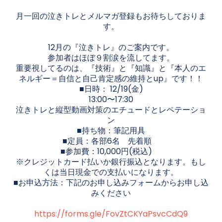
月一回の泣きトレとメルマガ登録もお待ちしておりま
す。
12月の『泣きトレ』のご案内です。
参加者はほぼ９割涙を流してます。
重要視してるのは、『技術』と『知識』と『本人のエ
ネルギー＝自信と自己肯定感の維持とup』です！！
■日時： 12/19(金)
13:00〜17:30
泣きトレと縦型動画対策のエチュードとレペテーショ
ン
■持ち物：筆記用具
■定員：各部6名 先着順
■参加費：10,000円(税込)
※クレジットカード払いか銀行振込となります。もし
くは当日現金での支払いになります。
■お申込方法：下記のお申し込みフォームからお申し込
みください
https://forms.gle/FovZtCKYaPsvcCdQ9