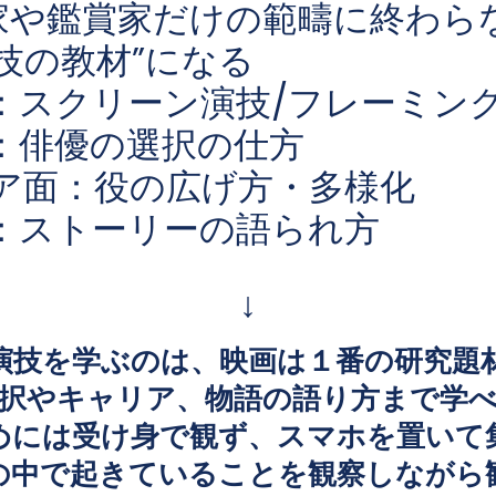
家や鑑賞家だけの範疇に終わら
技の教材”になる
：スクリーン演技/フレーミン
：俳優の選択の仕方
ア面：役の広げ方・多様化
：ストーリーの語られ方
↓
演技を学ぶのは、映画は１番の研究題
択やキャリア、物語の語り方まで学
めには受け身で観ず、スマホを置いて
の中で起きていることを観察しながら