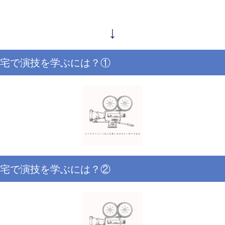
↓
宅で演技を学ぶには？①
宅で演技を学ぶには？②