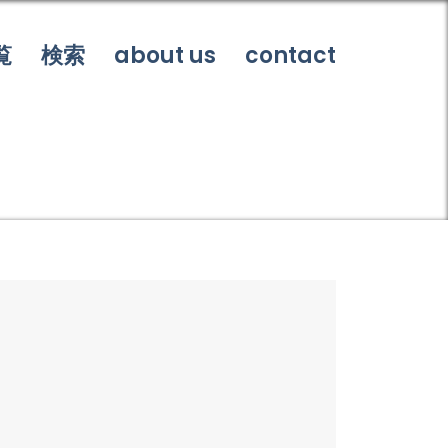
覧
検索
about us
contact