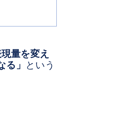
表現量を変え
なる」
という