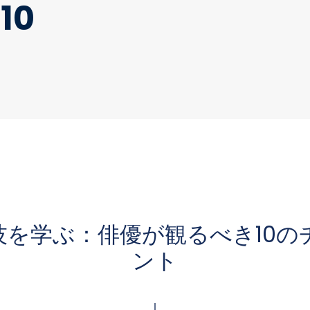
10
技を学ぶ：俳優が観るべき10の
ント
↓