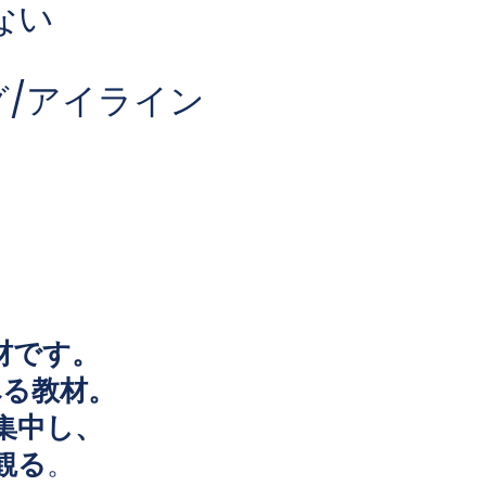
ない
グ/アイライン
材です。
べる教材。
集中し、
観る
。