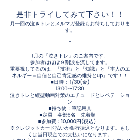
是非トライしてみて下さい！！
月一回の泣きトレとメルマガ登録もお待ちしておりま
す。
↓
1月の『泣きトレ』のご案内です。
参加者はほぼ９割涙を流してます。
重要視してるのは、『技術』と『知識』と『本人のエ
ネルギー＝自信と自己肯定感の維持とup』です！！
■日時： 1/30(金)
13:00〜17:30
泣きトレと縦型動画対策のエチュードとレペテーショ
ン
■持ち物：筆記用具
■定員：各部6名 先着順
■参加費：10,000円(税込)
※クレジットカード払いか銀行振込となります。もし
くは当日現金での支払いになります。