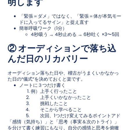
明します
「緊張＝ダメ」ではなく、「緊張＝体が本気モー
ドに入ってるサイン」と捉え直す
簡単呼吸ワーク（1分）
4秒吸う → 4秒止める → 6秒吐く ×3〜5回
② オーディションで落ち込
んだ日のリカバリー
オーディション落ちた日や、稽古がうまくいかなかっ
た日の“儀式”を決めておくと楽です。
ノートに３つだけ書く
例）上手く行ったこと
上手くいかなかったこと
挑戦したこと
そこから学べること
次回、1つだけ変えてみるポイントアド
「感情（気持ち）」と「思考（事実＆次のトライ）」
を分けて書く練習にもなり、自分の感情と思考を俯瞰